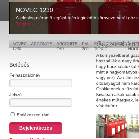
NOVEC 1230
A jelenleg elérhető legújabb és leginkább környezetbarát gázza
Tovább »
Gázzal oltó r
NOVEC
ARGONITE
ARGONITE
FM-
SZÉN-
WHDR
MIST
1230
C60
200
DIOXID
HOO
A környezetbarát gázo
használják a nagy ér
Belépés
hogy használatukkal k
mint a hagyományos o
Felhasználónév
vagy por). Az oltás l
oltóanyagtól nem kár
Csökkennek a tűzoltás
Kiválóan alkalmasak s
Jelszó
értékes műtárgyak, l
védelmére.
Emlékezzen rám