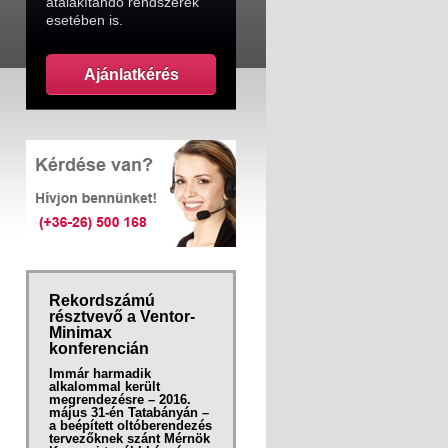
átalakítandó rendszerek
esetében is.
ARGONITE
Az Argonite egy Inert gáz, Argon és Nitrogén keveréke. Ezen gázok 
Ajánlatkérés
vannak, így az Argonite kiváló környezetvédelmi tulajdonságokkal bír
Tovább »
Rekordszámú
résztvevő a Ventor-
Minimax
konferencián
Immár harmadik
alkalommal került
megrendezésre – 2016.
május 31-én Tatabányán –
a beépített oltóberendezés
tervezőknek szánt Mérnök