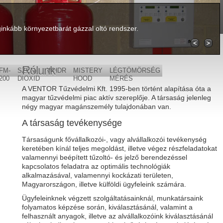
ginkább környezetbarát gázzal oltó rendszer.
Rólunk
FM-
SZÉN-
WHDR
MISTERY
LÉGTÖMÖRSÉG
200
DIOXID
HOOD
MÉRÉS
A VENTOR Tűzvédelmi Kft. 1995-ben történt alapítása óta a
magyar tűzvédelmi piac aktív szereplője. A társaság jelenleg
négy magyar magánszemély tulajdonában van.
A társaság tevékenysége
Társaságunk fővállalkozói-, vagy alvállalkozói tevékenység
keretében kínál teljes megoldást, illetve végez részfeladatokat
valamennyi beépített tűzoltó- és jelző berendezéssel
kapcsolatos feladatra az optimális technológiák
alkalmazásával, valamennyi kockázati területen,
Magyarországon, illetve külföldi ügyfeleink számára.
Ügyfeleinknek végzett szolgáltatásainknál, munkatársaink
folyamatos képzése során, kiválasztásánál, valamint a
felhasznált anyagok, illetve az alvállalkozóink kiválasztásánál