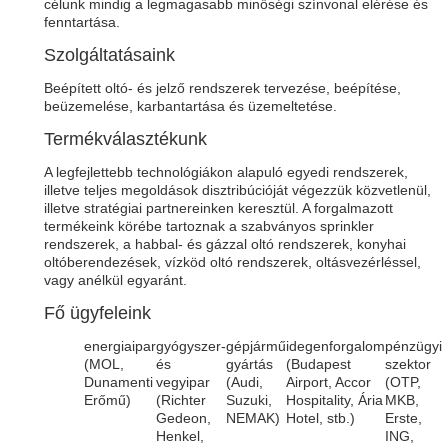
célunk mindig a legmagasabb minőségi színvonal elérése és
fenntartása.
Szolgáltatásaink
Beépített oltó- és jelző rendszerek tervezése, beépítése,
beüzemelése, karbantartása és üzemeltetése.
Termékválasztékunk
A legfejlettebb technológiákon alapuló egyedi rendszerek,
illetve teljes megoldások disztribúcióját végezzük közvetlenül,
illetve stratégiai partnereinken keresztül. A forgalmazott
termékeink körébe tartoznak a szabványos sprinkler
rendszerek, a habbal- és gázzal oltó rendszerek, konyhai
oltóberendezések, vízköd oltó rendszerek, oltásvezérléssel,
vagy anélkül egyaránt.
Fő ügyfeleink
energiaipar
gyógyszer-
gépjármű
idegenforgalom
pénzügyi
(MOL,
és
gyártás
(Budapest
szektor
Dunamenti
vegyipar
(Audi,
Airport, Accor
(OTP,
Erőmű)
(Richter
Suzuki,
Hospitality, Ária
MKB,
Gedeon,
NEMAK)
Hotel, stb.)
Erste,
Henkel,
ING,