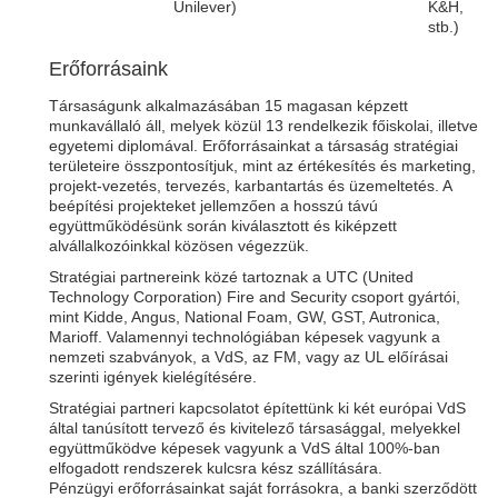
Unilever)
K&H,
stb.)
Erőforrásaink
Társaságunk alkalmazásában 15 magasan képzett
munkavállaló áll, melyek közül 13 rendelkezik főiskolai, illetve
egyetemi diplomával. Erőforrásainkat a társaság stratégiai
területeire összpontosítjuk, mint az értékesítés és marketing,
projekt-vezetés, tervezés, karbantartás és üzemeltetés. A
beépítési projekteket jellemzően a hosszú távú
együttműködésünk során kiválasztott és kiképzett
alvállalkozóinkkal közösen végezzük.
Stratégiai partnereink közé tartoznak a UTC (United
Technology Corporation) Fire and Security csoport gyártói,
mint Kidde, Angus, National Foam, GW, GST, Autronica,
Marioff. Valamennyi technológiában képesek vagyunk a
nemzeti szabványok, a VdS, az FM, vagy az UL előírásai
szerinti igények kielégítésére.
Stratégiai partneri kapcsolatot építettünk ki két európai VdS
által tanúsított tervező és kivitelező társasággal, melyekkel
együttműködve képesek vagyunk a VdS által 100%-ban
elfogadott rendszerek kulcsra kész szállítására.
Pénzügyi erőforrásainkat saját forrásokra, a banki szerződött