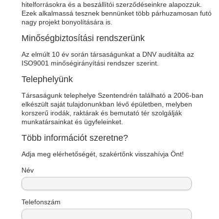
hitelforrásokra és a beszállítói szerződéseinkre alapozzuk.
Ezek alkalmassá tesznek bennünket több párhuzamosan futó
nagy projekt bonyolítására is.
Minőségbiztosítási rendszerünk
Az elmúlt 10 év során társaságunkat a DNV auditálta az
ISO9001 minőségirányítási rendszer szerint.
Telephelyünk
Társaságunk telephelye Szentendrén található a 2006-ban
elkészült saját tulajdonunkban lévő épületben, melyben
korszerű irodák, raktárak és bemutató tér szolgálják
munkatársainkat és ügyfeleinket.
Több információt szeretne?
Adja meg elérhetőségét, szakértőnk visszahívja Önt!
Név
Telefonszám