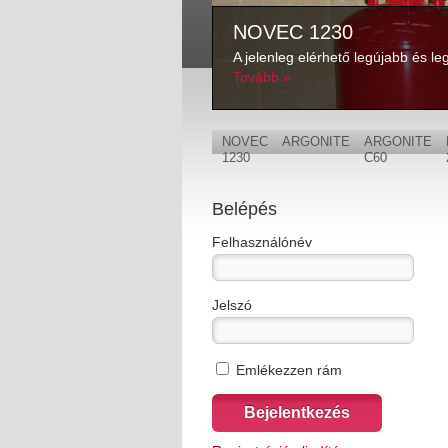
NOVEC 1230
telepítéséhez,
A jelenleg elérhető legújabb és le
Tovább »
NOVEC
ARGONITE
ARGONITE
1230
C60
Belépés
Felhasználónév
Jelszó
Emlékezzen rám